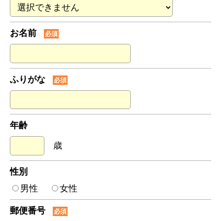
お名前
必須
ふりがな
必須
年齢
歳
性別
男性
女性
郵便番号
必須