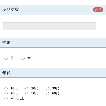
ふりがな
必須
性別
男
女
年代
10代
20代
30代
40代
50代
60代
70代以上