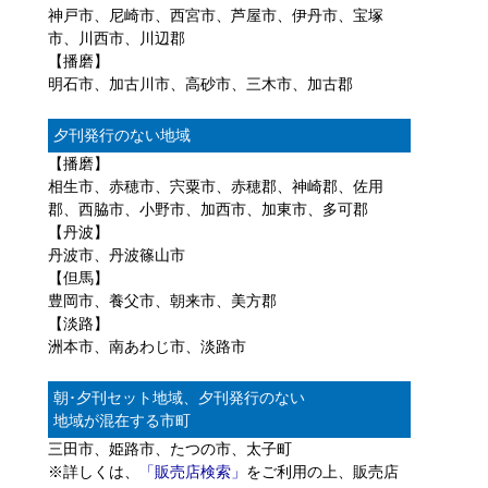
神戸市、尼崎市、西宮市、芦屋市、伊丹市、宝塚
市、川西市、川辺郡
【播磨】
明石市、加古川市、高砂市、三木市、加古郡
夕刊発行のない地域
【播磨】
相生市、赤穂市、宍粟市、赤穂郡、神崎郡、佐用
郡、西脇市、小野市、加西市、加東市、多可郡
【丹波】
丹波市、丹波篠山市
【但馬】
豊岡市、養父市、朝来市、美方郡
【淡路】
洲本市、南あわじ市、淡路市
朝･夕刊セット地域、夕刊発行のない
地域が混在する市町
三田市、姫路市、たつの市、太子町
※詳しくは、
「販売店検索」
をご利用の上、販売店